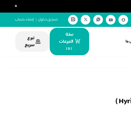
×
تسجيل دخول
|
إنشاء حساب
سلة
تبرع
التبرعات
بنا
سريع
)
0
(