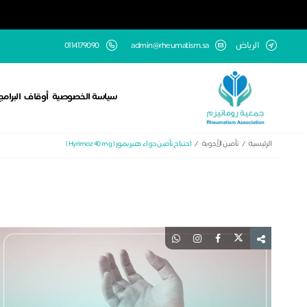
الرياض
admin@rheumatism.sa
0114179090
سياسة الخصوصية
أوقاف
البرامج
الرئيسية
تأمين الأدوية
احتياج تأمين دواء هيريموز ( Hyrimoz 40 mg )