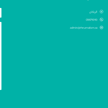
الرياض
0114179090
admin@rheumatism.sa