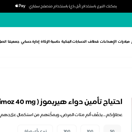
يمكنك التبرع باستخدام (أبل باي) باستخدام متصفح سفاري
مبادرات
الإهداءات
قطاف
الحسابات البنكية
حاسبة الزكاة
إدارة حسابي
جمعيتنا
اتصل 
احتياج تأمين دواء هيريموز ( Hyrimoz 40 mg )
عطاؤكم… يخفّف ألم مئات المرضى، ويمكّنهم من استكمال علاجهم
50
100
300
تبرع بأي مبلغ