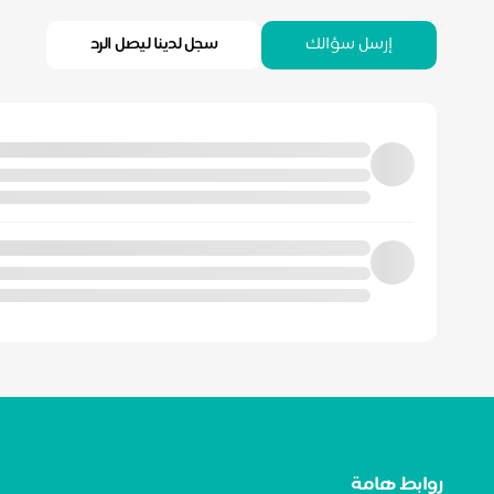
إرسل سؤالك
سجل لدينا ليصل الرد
روابط هامة