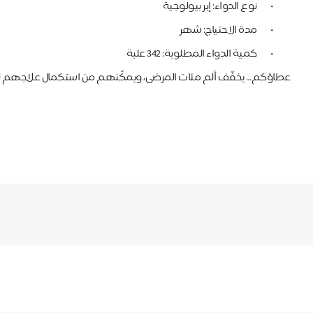
•
نوع الدواء: إبر بيولوجية
•
مدة الاحتياج: شهر
•
كمية الدواء المطلوبة: 342 علبة
عطاؤكم… يخفّف ألم مئات المرضى، ويمكّنهم من استكمال علاجهم ليس