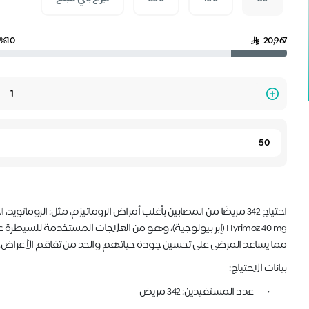
%10
20,967
Quantity
احتياج 342 مريضًا من المصابين بأغلب أمراض الروماتيزم، مثل: الروما
Hyrimoz 40 mg (إبر بيولوجية)، وهو من العلاجات المستخدمة للس
مما يساعد المرضى على تحسين جودة حياتهم والحد من تفاقم الأعراض.
بيانات الاحتياج:
•
عدد المستفيدين: 342 مريض